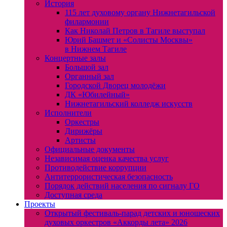
История
115 лет духовому органу Нижнетагильской
филармонии
Как Николай Петров в Тагиле выступал
Юрий Башмет и «Солисты Москвы»
в Нижнем Тагиле
Концертные залы
Большой зал
Органный зал
Городской Дворец молодёжи
ДК «Юбилейный»
Нижнетагильский колледж искусств
Исполнители
Оркестры
Дирижёры
Артисты
Официальные документы
Независимая оценка качества услуг
Противодействие коррупции
Антитеррористическая безопасность
Порядок действий населения по сигналу ГО
Доступная среда
Проекты
Открытый фестиваль-парад детских и юношеских
духовых оркестров «Аккорды лета» 2026