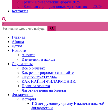
Третий Приваловский форум 2025
«Большая сцена для юных музыкантов — 2026»
Контакты
×
Главная
Афиша
Детям
Новости
Анонсы
Изменения в афише
Слушателям
Всё о билетах
Как регистрироваться на сайте
«Пушкинская карта»
КАК НАЙТИ ФИЛАРМОНИЮ
Правила этикета
Льготные цены на билеты
Филармония
История
115 лет духовому органу Нижнетагильской
филармонии