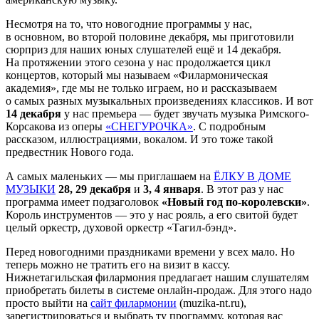
Несмотря на то, что новогодние программы у нас,
в основном, во второй половине декабря, мы приготовили
сюрприз для наших юных слушателей ещё и 14 декабря.
На протяжении этого сезона у нас продолжается цикл
концертов, который мы называем «Филармоническая
академия», где мы не только играем, но и рассказываем
о самых разных музыкальных произведениях классиков. И вот
14 декабря
у нас премьера — будет звучать музыка Римского-
Корсакова из оперы
«СНЕГУРОЧКА»
. С подробным
рассказом, иллюстрациями, вокалом. И это тоже такой
предвестник Нового года.
А самых маленьких — мы приглашаем на
ЁЛКУ В ДОМЕ
МУЗЫКИ
28, 29 декабря
и
3, 4 января
. В этот раз у нас
программа имеет подзаголовок
«Новый год по-королевски»
.
Король инструментов — это у нас рояль, а его свитой будет
целый оркестр, духовой оркестр «Тагил-бэнд».
Перед новогодними праздниками времени у всех мало. Но
теперь можно не тратить его на визит в кассу.
Нижнетагильская филармония предлагает нашим слушателям
приобретать билеты в системе онлайн-продаж. Для этого надо
просто выйти на
сайт филармонии
(muzika-nt.ru),
зарегистрироваться и выбрать ту программу, которая вас