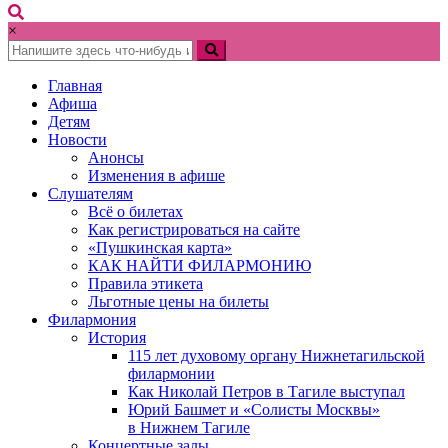
×
Главная
Афиша
Детям
Новости
Анонсы
Изменения в афише
Слушателям
Всё о билетах
Как регистрироваться на сайте
«Пушкинская карта»
КАК НАЙТИ ФИЛАРМОНИЮ
Правила этикета
Льготные цены на билеты
Филармония
История
115 лет духовому органу Нижнетагильской
филармонии
Как Николай Петров в Тагиле выступал
Юрий Башмет и «Солисты Москвы»
в Нижнем Тагиле
Концертные залы