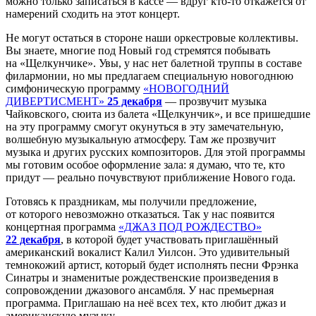
можно только записаться в кассе — вдруг кто-то откажется от
намерений сходить на этот концерт.
Не могут остаться в стороне наши оркестровые коллективы.
Вы знаете, многие под Новый год стремятся побывать
на «Щелкунчике». Увы, у нас нет балетной труппы в составе
филармонии, но мы предлагаем специальную новогоднюю
симфоническую программу
«НОВОГОДНИЙ
ДИВЕРТИСМЕНТ»
25 декабря
— прозвучит музыка
Чайковского, сюита из балета «Щелкунчик», и все пришедшие
на эту программу смогут окунуться в эту замечательную,
волшебную музыкальную атмосферу. Там же прозвучит
музыка и других русских композиторов. Для этой программы
мы готовим особое оформление зала: я думаю, что те, кто
придут — реально почувствуют приближение Нового года.
Готовясь к праздникам, мы получили предложение,
от которого невозможно отказаться. Так у нас появится
концертная программа
«ДЖАЗ ПОД РОЖДЕСТВО»
22 декабря
, в которой будет участвовать приглашённый
американский вокалист Калил Уилсон. Это удивительный
темнокожий артист, который будет исполнять песни Фрэнка
Синатры и знаменитые рождественские произведения в
сопровождении джазового ансамбля. У нас премьерная
программа. Приглашаю на неё всех тех, кто любит джаз и
американскую музыку.