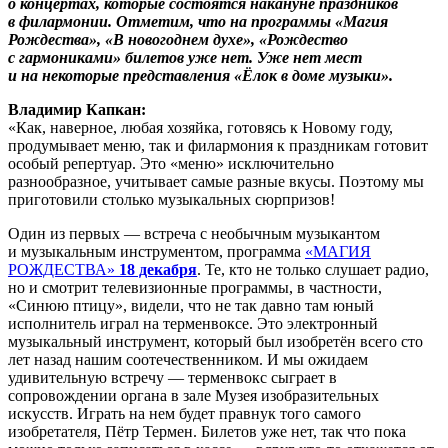
о концертах, которые состоятся накануне праздников
в филармонии. Отметим, что на программы «Магия
Рождества», «В новогоднем духе», «Рождество
с гармониками» билетов уже нет. Уже нет мест
и на некоторые представления «Ёлок в доме музыки».
Владимир Капкан:
«Как, наверное, любая хозяйка, готовясь к Новому году,
продумывает меню, так и филармония к праздникам готовит
особый репертуар. Это «меню» исключительно
разнообразное, учитывает самые разные вкусы. Поэтому мы
приготовили столько музыкальных сюрпризов!
Один из первых — встреча с необычным музыкантом
и музыкальным инструментом, программа
«МАГИЯ
РОЖДЕСТВА»
18 декабря
. Те, кто не только слушает радио,
но и смотрит телевизионные программы, в частности,
«Синюю птицу», видели, что не так давно там юный
исполнитель играл на терменвоксе. Это электронный
музыкальный инструмент, который был изобретён всего сто
лет назад нашим соотечественником. И мы ожидаем
удивительную встречу — терменвокс сыграет в
сопровождении органа в зале Музея изобразительных
искусств. Играть на нем будет правнук того самого
изобретателя, Пётр Термен. Билетов уже нет, так что пока