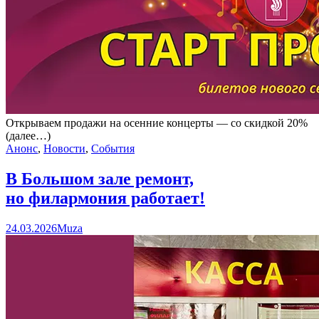
Открываем продажи на осенние концерты — со скидкой 20%
(далее…)
Анонс
,
Новости
,
События
В Большом зале ремонт,
но филармония работает!
24.03.2026
Muza