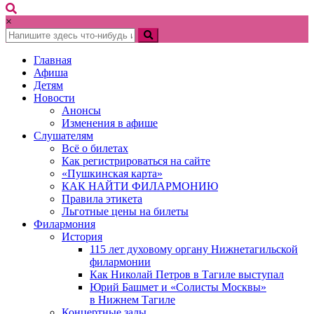
×
Главная
Афиша
Детям
Новости
Анонсы
Изменения в афише
Слушателям
Всё о билетах
Как регистрироваться на сайте
«Пушкинская карта»
КАК НАЙТИ ФИЛАРМОНИЮ
Правила этикета
Льготные цены на билеты
Филармония
История
115 лет духовому органу Нижнетагильской
филармонии
Как Николай Петров в Тагиле выступал
Юрий Башмет и «Солисты Москвы»
в Нижнем Тагиле
Концертные залы