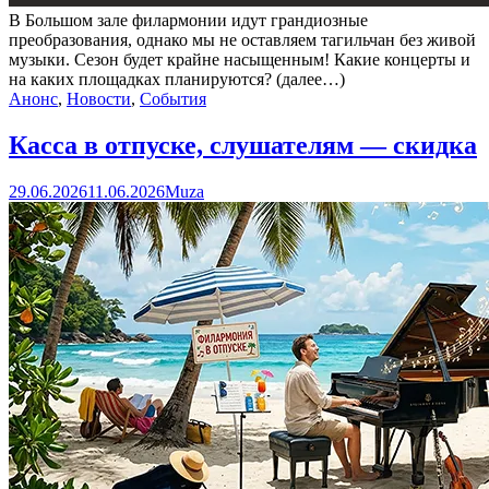
В Большом зале филармонии идут грандиозные
преобразования, однако мы не оставляем тагильчан без живой
музыки. Сезон будет крайне насыщенным! Какие концерты и
на каких площадках планируются? (далее…)
Анонс
,
Новости
,
События
Касса в отпуске, слушателям — скидка
29.06.2026
11.06.2026
Muza