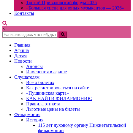
Третий Приваловский форум 2025
«Большая сцена для юных музыкантов — 2026»
Контакты
×
Главная
Афиша
Детям
Новости
Анонсы
Изменения в афише
Слушателям
Всё о билетах
Как регистрироваться на сайте
«Пушкинская карта»
КАК НАЙТИ ФИЛАРМОНИЮ
Правила этикета
Льготные цены на билеты
Филармония
История
115 лет духовому органу Нижнетагильской
филармонии