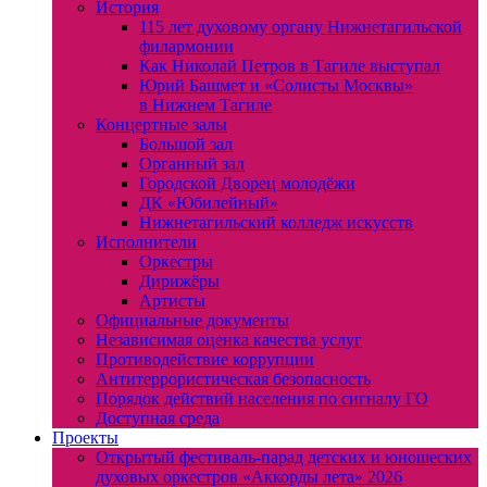
История
115 лет духовому органу Нижнетагильской
филармонии
Как Николай Петров в Тагиле выступал
Юрий Башмет и «Солисты Москвы»
в Нижнем Тагиле
Концертные залы
Большой зал
Органный зал
Городской Дворец молодёжи
ДК «Юбилейный»
Нижнетагильский колледж искусств
Исполнители
Оркестры
Дирижёры
Артисты
Официальные документы
Независимая оценка качества услуг
Противодействие коррупции
Антитеррористическая безопасность
Порядок действий населения по сигналу ГО
Доступная среда
Проекты
Открытый фестиваль-парад детских и юношеских
духовых оркестров «Аккорды лета» 2026