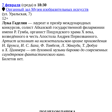
7 февраля
(среда) в
18:30
Органный зал Музея изобразительных искусств
(ул. Уральская, 7)
12+
Лука Гаделия
— лауреат и призёр международных
конкурсов, солист Абхазской государственной филармонии
имени Р. Гумба, органист Пицундского храма X века,
возведённого в честь Апостола Андрея Первозванного.
Артист исполнит на нижнетагильском органе произведения
Н. Брунса, И. С. Баха, Ф. Томбеля, Л. Эйнауди, Т. Дюбуа
и Х. Циммера — от духовной музыки барокко до современных
саундтреков фантастического кино.
Билетов нет.
ПОД НЕБОМ ПАРИЖА