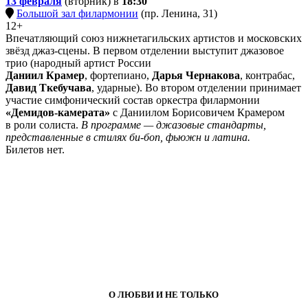
13 февраля
(вторник) в
18:30
Большой зал филармонии
(пр. Ленина, 31)
12+
Впечатляющий союз нижнетагильских артистов и московских
звёзд джаз-сцены. В первом отделении выступит джазовое
трио (народный артист России
Даниил Крамер
, фортепиано,
Дарья Чернакова
, контрабас,
Давид Ткебучава
, ударные). Во втором отделении принимает
участие симфонический состав оркестра филармонии
«Демидов-камерата»
с Даниилом Борисовичем Крамером
в роли солиста.
В программе — джазовые стандарты,
представленные в стилях би-боп, фьюжн и латина.
Билетов нет.
О ЛЮБВИ И НЕ ТОЛЬКО