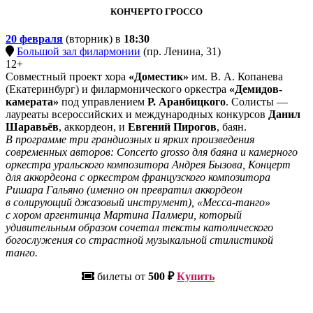
КОНЧЕРТО ГРОССО
20 февраля
(вторник) в
18:30
Большой зал филармонии
(пр. Ленина, 31)
12+
Совместный проект хора
«Доместик»
им. В. А. Копанева
(Екатеринбург) и филармонического оркестра
«Демидов-
камерата»
под управлением
Р. Аранбицкого
. Солисты —
лауреаты всероссийских и международных конкурсов
Данил
Шаравьёв
, аккордеон, и
Евгений Пирогов
, баян.
В программе три грандиозных и ярких произведения
современных авторов: Concerto grosso для баяна и камерного
оркестра уральского композитора Андрея Бызова, Концерт
для аккордеона с оркестром французского композитора
Ришара Гальяно (именно он превратил аккордеон
в солирующий джазовый инструмент), «Месса-танго»
с хором аргентинца Мартина Палмери, который
удивительным образом сочетал тексты католического
богослужения со страстной музыкальной стилистикой
танго.
билеты от
500 ₽
Купить